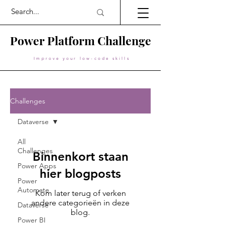
Power Platform Challenge
Improve your low-code skills
Challenges
Dataverse
All
Challenges
Binnenkort staan
Power Apps
hier blogposts
Power
Automate
Kom later terug of verken
andere categorieën in deze
Dataverse
blog.
Power BI